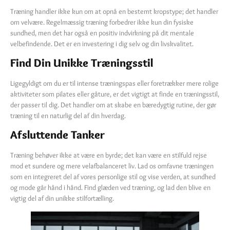
Træning handler ikke kun om at opnå en bestemt kropstype; det handler
om velvære. Regelmæssig træning forbedrer ikke kun din fysiske
sundhed, men det har også en positiv indvirkning på dit mentale
velbefindende. Det er en investering i dig selv og din livskvalitet.
Find Din Unikke Træningsstil
Ligegyldigt om du er til intense træningspas eller foretrækker mere rolige
aktiviteter som pilates eller gåture, er det vigtigt at finde en træningsstil,
der passer til dig. Det handler om at skabe en bæredygtig rutine, der gør
træning til en naturlig del af din hverdag.
Afsluttende Tanker
Træning behøver ikke at være en byrde; det kan være en stilfuld rejse
mod et sundere og mere velafbalanceret liv. Lad os omfavne træningen
som en integreret del af vores personlige stil og vise verden, at sundhed
og mode går hånd i hånd. Find glæden ved træning, og lad den blive en
vigtig del af din unikke stilfortælling.