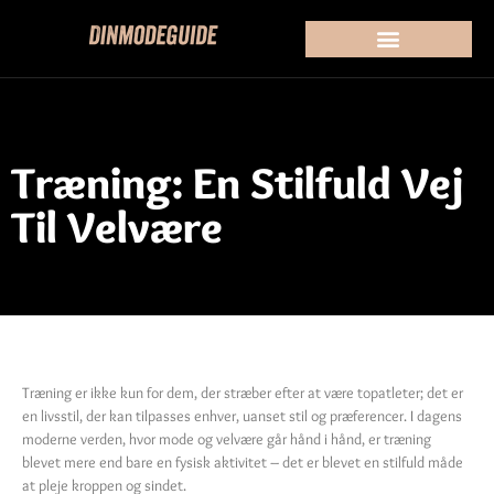
Træning: En Stilfuld Vej
Til Velvære
Træning er ikke kun for dem, der stræber efter at være topatleter; det er
en livsstil, der kan tilpasses enhver, uanset stil og præferencer. I dagens
moderne verden, hvor mode og velvære går hånd i hånd, er træning
blevet mere end bare en fysisk aktivitet – det er blevet en stilfuld måde
at pleje kroppen og sindet.