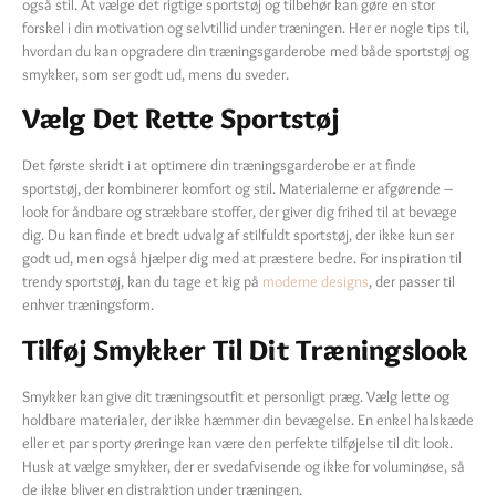
også stil. At vælge det rigtige sportstøj og tilbehør kan gøre en stor
forskel i din motivation og selvtillid under træningen. Her er nogle tips til,
hvordan du kan opgradere din træningsgarderobe med både sportstøj og
smykker, som ser godt ud, mens du sveder.
Vælg Det Rette Sportstøj
Det første skridt i at optimere din træningsgarderobe er at finde
sportstøj, der kombinerer komfort og stil. Materialerne er afgørende –
look for åndbare og strækbare stoffer, der giver dig frihed til at bevæge
dig. Du kan finde et bredt udvalg af stilfuldt sportstøj, der ikke kun ser
godt ud, men også hjælper dig med at præstere bedre. For inspiration til
trendy sportstøj, kan du tage et kig på
moderne designs
, der passer til
enhver træningsform.
Tilføj Smykker Til Dit Træningslook
Smykker kan give dit træningsoutfit et personligt præg. Vælg lette og
holdbare materialer, der ikke hæmmer din bevægelse. En enkel halskæde
eller et par sporty øreringe kan være den perfekte tilføjelse til dit look.
Husk at vælge smykker, der er svedafvisende og ikke for voluminøse, så
de ikke bliver en distraktion under træningen.