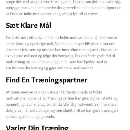
bruge dette til at opnå dine træningsmål. Uanset om det er at tabe sig,
opbygge muskler eller forbedre din generelle sundhed, er det afgørende
at finde en indre motivation, der giver dig lyst til at træne.
Sæt Klare Mål
En af de mest effektive måder at holde motivationen høj på er ved at
sætte klare og opnåelige mål. Når du har en specifik plan, bliver det
lettere at fokusere og arbejde hen imod dine træningsmål. Overvej at
skrive dine mål ned og følge din fremgang. Du kan finde gode råd til
målsætning på
inspirationsbloggen.dk
, som kan hjælpe med at
strukturere din træning og gøre det mere motiverende.
Find En Træningspartner
At træne med en ven kan være en fantastisk måde at holde
motivationen oppe på. En træningspartner kan give dig den støtte og
opmuntring, du har brug for, når du føler dig motiveret. Sammen kan I
dele jeres mål, udfordringer og fremskridt, hvilket kan gøre træningen
sjovere og mere engagerende.
Varier Din Træning