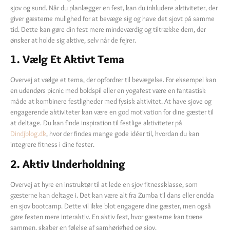
sjov og sund. Når du planlægger en fest, kan du inkludere aktiviteter, der
giver gæsterne mulighed for at bevæge sig og have det sjovt på samme
tid. Dette kan gøre din fest mere mindeværdig og tiltrække dem, der
ønsker at holde sig aktive, selv når de fejrer.
1. Vælg Et Aktivt Tema
Overvej at vælge et tema, der opfordrer til bevægelse. For eksempel kan
en udendørs picnic med boldspil eller en yogafest være en fantastisk
måde at kombinere festligheder med fysisk aktivitet. At have sjove og
engagerende aktiviteter kan være en god motivation for dine gæster til
at deltage. Du kan finde inspiration til festlige aktiviteter på
Dindjblog.dk
, hvor der findes mange gode idéer til, hvordan du kan
integrere fitness i dine fester.
2. Aktiv Underholdning
Overvej at hyre en instruktør til at lede en sjov fitnessklasse, som
gæsterne kan deltage i. Det kan være alt fra Zumba til dans eller endda
en sjov bootcamp. Dette vil ikke blot engagere dine gæster, men også
gøre festen mere interaktiv. En aktiv fest, hvor gæsterne kan træne
sammen, skaber en følelse af samhørighed og sjov.