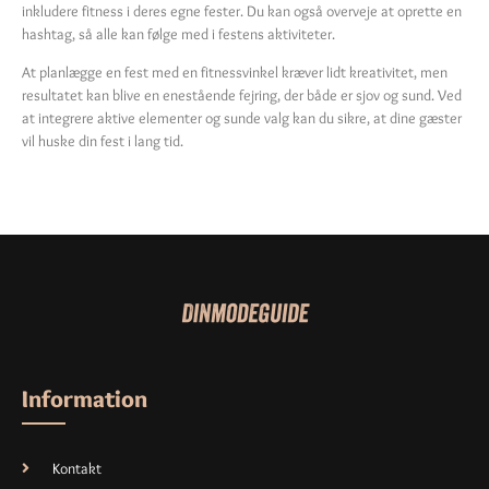
inkludere fitness i deres egne fester. Du kan også overveje at oprette en
hashtag, så alle kan følge med i festens aktiviteter.
At planlægge en fest med en fitnessvinkel kræver lidt kreativitet, men
resultatet kan blive en enestående fejring, der både er sjov og sund. Ved
at integrere aktive elementer og sunde valg kan du sikre, at dine gæster
vil huske din fest i lang tid.
Information
Kontakt